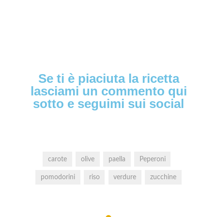
Se ti è piaciuta la ricetta
lasciami un commento qui
sotto e seguimi sui social
carote
olive
paella
Peperoni
pomodorini
riso
verdure
zucchine