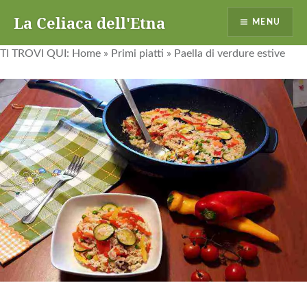
La Celiaca dell'Etna
MENU
TI TROVI QUI:
Home
»
Primi piatti
»
Paella di verdure estive