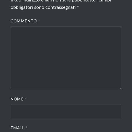
Il tuo indirizzo email non sarà pubblicato.
I campi
obbligatori sono contrassegnati
*
COMMENTO
*
NOME
*
EMAIL
*