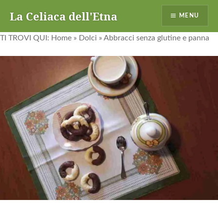
La Celiaca dell'Etna
MENU
TI TROVI QUI:
Home
»
Dolci
»
Abbracci senza glutine e panna