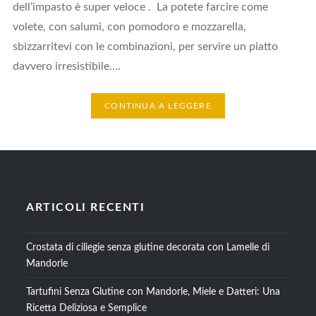
dell’impasto è super veloce . La potete farcire come
volete, con salumi, con pomodoro e mozzarella,
sbizzarritevi con le combinazioni, per servire un piatto
davvero irresistibile….
CONTINUA A LEGGERE
ARTICOLI RECENTI
Crostata di ciliegie senza glutine decorata con Lamelle di
Mandorle
Tartufini Senza Glutine con Mandorle, Miele e Datteri: Una
Ricetta Deliziosa e Semplice