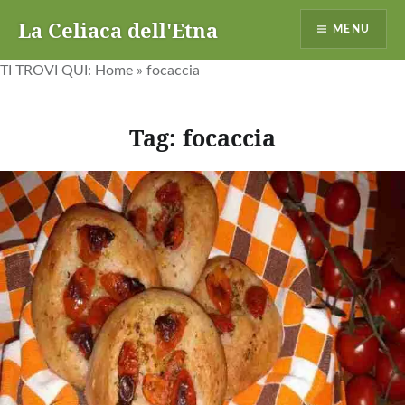
Vai
La Celiaca dell'Etna
MENU
al
contenuto
TI TROVI QUI:
Home
»
focaccia
Tag:
focaccia