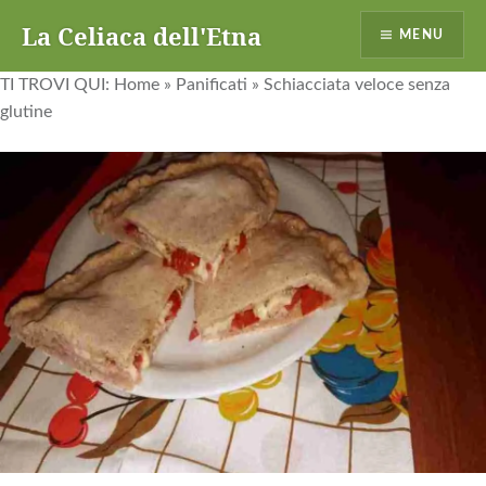
La Celiaca dell'Etna
MENU
TI TROVI QUI:
Home
»
Panificati
»
Schiacciata veloce senza
glutine