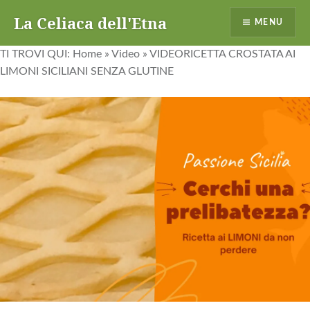
La Celiaca dell'Etna
MENU
TI TROVI QUI:
Home
»
Video
»
VIDEORICETTA CROSTATA AI
LIMONI SICILIANI SENZA GLUTINE