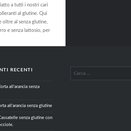
atto a tutti i nostri cari
olleranti al glutine. Qui
e oltre al senza glutine,
ro e senza lattosio, per
zione o…
TINUA A LEGGERE
TI RECENTI
Ricerca
per:
Torta all’arancia senza
orta all’arancia senza glutine
Cassatelle senza glutine con
cciole.