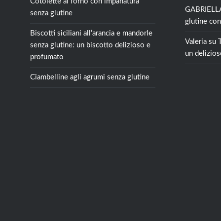
Cotolette al forno con impanatura
GABRIELLA
senza glutine
glutine con
Biscotti siciliani all’arancia e mandorle
Valeria
su
senza glutine: un biscotto delizioso e
un delizios
profumato
Ciambelline agli agrumi senza glutine