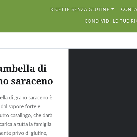
RICETTE SENZA GLUTINE
CONTA
naturalmente senza gl
CONDIVIDI LE TUE RI
ambella di
no saraceno
ella di grano saraceno è
 dal sapore forte e
tutto casalingo, che darà
carica a tutta la famiglia.
ente privo di glutine,