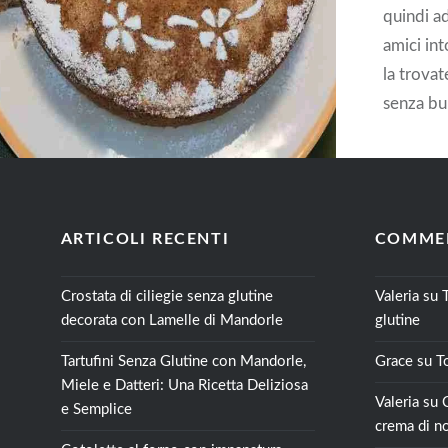
quindi ad
amici int
la trovat
senza bur
una cola
CON
ARTICOLI RECENTI
COMMEN
Crostata di ciliegie senza glutine
Valeria
su
decorata con Lamelle di Mandorle
glutine
Tartufini Senza Glutine con Mandorle,
Grace
su
T
Miele e Datteri: Una Ricetta Deliziosa
Valeria
su
e Semplice
crema di no