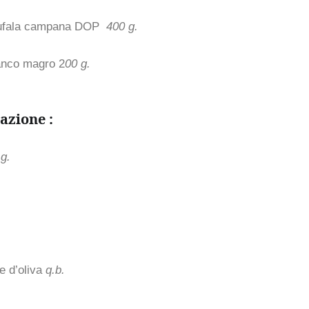
bufala campana DOP
400 g.
anco magro 2
00 g.
azione :
g.
e d’oliva
q.b.