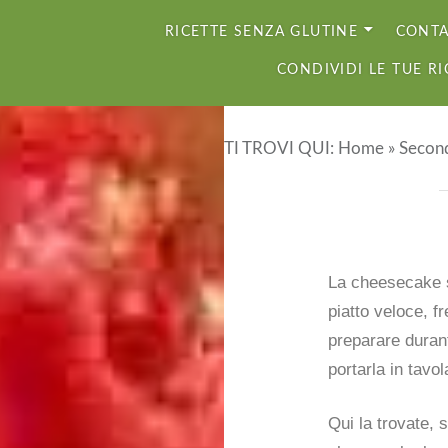
RICETTE SENZA GLUTINE
CONTA
CONDIVIDI LE TUE RI
TI TROVI QUI:
Home
»
Second
La cheesecake s
piatto veloce, f
preparare durant
portarla in tavo
Qui la trovate, 