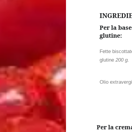
INGREDIE
Per la bas
glutine:
Fette biscotta
glutine
200 g.
Olio extraverg
Per la crem