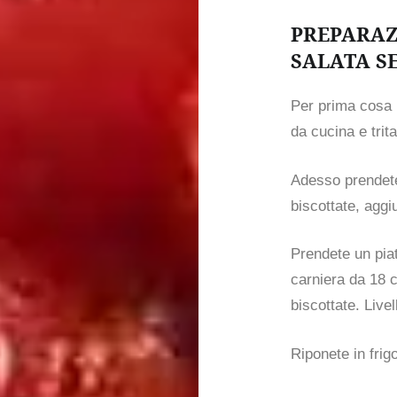
PREPARAZ
SALATA S
Per prima cosa m
da cucina e trit
Adesso prendete 
biscottate, aggi
Prendete un pia
carniera da 18 c
biscottate. Live
Riponete in frigo