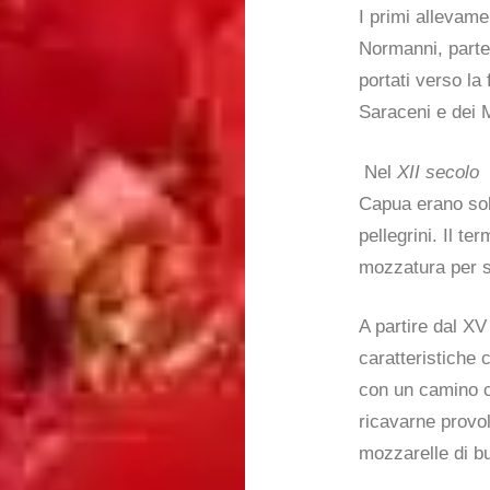
I primi allevamen
Normanni, parten
portati verso la 
Saraceni e dei 
Nel
XII secolo
i
Capua erano sol
pellegrini. Il te
mozzatura per se
A partire dal XV
caratteristiche 
con un camino ce
ricavarne provol
mozzarelle di bu