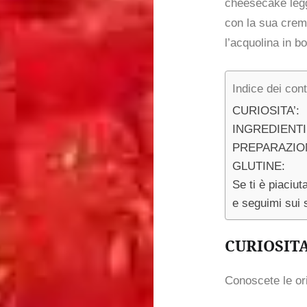
cheesecake legg
con la sua crema
l’acquolina in b
Indice dei cont
CURIOSITA’:
INGREDIENTI
PREPARAZIO
GLUTINE:
Se ti è piaciu
e seguimi sui 
CURIOSITA
Conoscete le ori