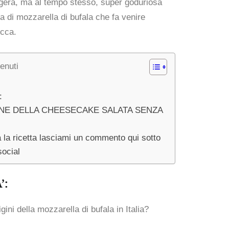
era, ma al tempo stesso, super goduriosa
 di mozzarella di bufala che fa venire
occa.
enuti
:
NE DELLA CHEESECAKE SALATA SENZA
ta la ricetta lasciami un commento qui sotto
social
’:
gini della mozzarella di bufala in Italia?