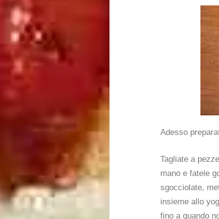
Adesso preparat
Tagliate a pezze
mano e fatele go
sgocciolate, met
insieme allo yogu
fino a quando n