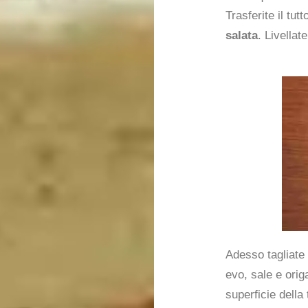
Trasferite il tu
salata
. Livellat
Adesso tagliate 
evo, sale e ori
superficie della