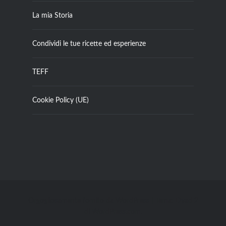
La mia Storia
Condividi le tue ricette ed esperienze
TEFF
Cookie Policy (UE)
Orgogliosamente fornito da WordPress
|
Tema: Dyad 2
di
WordPress.com
.