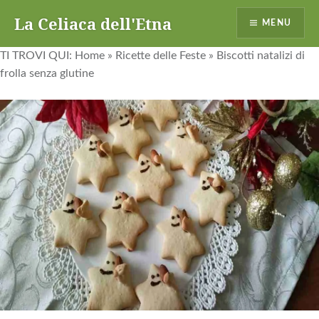
La Celiaca dell'Etna
MENU
TI TROVI QUI:
Home
»
Ricette delle Feste
»
Biscotti natalizi di
frolla senza glutine