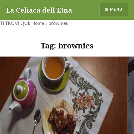
Vai
La Celiaca dell'Etna
MENU
al
contenuto
TI TROVI QUI:
Home
»
brownies
Tag:
brownies